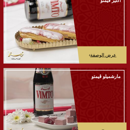
اكلير ڤيمتو
عرض الوصفة
›
مارشميلو ڤيمتو