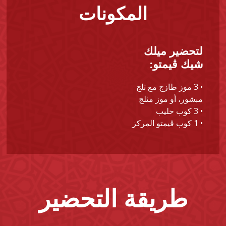
المكونات
لتحضير ميلك
شيك ڤيمتو:
• 3 موز طازج مع ثلج
مبشور، أو موز مثلج
• 3 كوب حليب
• 1 كوب ڤيمتو المركز
طريقة التحضير