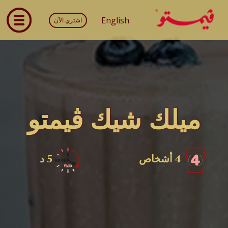
English
اشتري الآن
ميلك شيك ڤيمتو
4 أشخاص
5 د