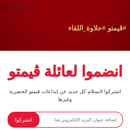
No posts found.
#ڤيمتو #حلاوة_اللقاء
انضموا لعائلة ڤيمتو
اشتركوا لاستلام كل جديد عن إبداعات ڤيمتو الحصرية
وغيرها