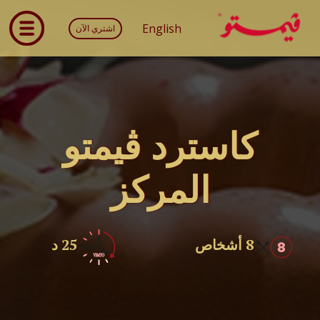
English
اشتري الآن
كاسترد ڤيمتو
المركز
8 أشخاص
25 د