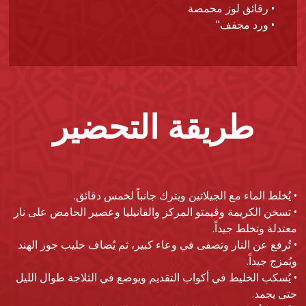
• رقائق لوز محمصة
• ورد مجفف"
طريقة التحضير
• يُخلط الماء مع الجيلاتين ويترك جانباً لخمس دقائق.
• تسخن الكريمة وڤيمتو المركز والفانيليا وعصير الحامض على نار
معتدلة وتخلط جيداً.
• تُرفع عن النار وتصفى في وعاء كبير، ثم يُضاف حليب جوز الهند
ويُمزج جيداً.
• يُسكب الخليط في أكواب التقديم ويوضع في الثلاجة طوال الليل
حتى يجمد.