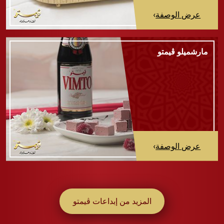
عرض الوصفة
›
مارشميلو ڤيمتو
عرض الوصفة
›
المزيد من إبداعات ڤيمتو