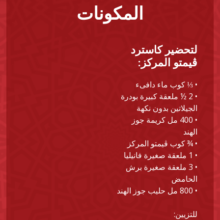
المكونات
لتحضير كاسترد
ڤيمتو المركز:
• ⅓ كوب ماء دافىء
• 2 ½ ملعقة كبيرة بودرة
الجيلاتين بدون نكهة
• 400 مل كريمة جوز
الهند
• ¾ كوب ڤيمتو المركز
• 1 ملعقة صغيرة فانيليا
• 3 ملعقة صغيرة برش
الحامض
• 800 مل حليب جوز الهند
للتزيين: